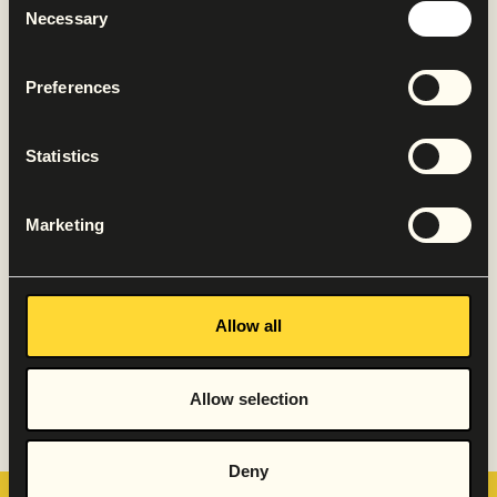
25 vakantiedagen (op basis van 40 uur) en 8%
Necessary
Selection
vakantiegeld.
Gezonde, vegetarische lunch op locatie.
Preferences
Vrijdagmiddagborrel.
Bedrijfsfeesten.
Veel ruimte voor ontwikkeling en eigen inbreng.
Statistics
Een hecht en enthousiast team waarin korte
lijnen en samenwerking centraal staan.
Marketing
Dit is jouw kans om mee te doen aan ons
avontuur. Samen breiden we onze impact én onze
diensten uit. Reageer dan snel en wie weet zien we
Allow all
je gauw!
Allow selection
Solliciteer nu
Deny