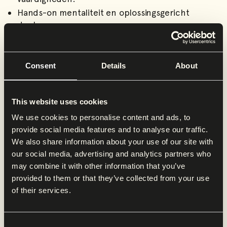
Hands-on mentaliteit en oplossingsgericht
denken.
Kennis van of interesse in kwaliteits- en
veiligheidsnormen zoals HACCP en NVWA.
Je bent van nature positief ingesteld en weet die
Consent
Details
About
energie op anderen over te brengen, ook op
drukke dagen.
This website uses cookies
Goede beheersing van Nederlands; Engels is een
pré.
We use cookies to personalise content and ads, to
provide social media features and to analyse our traffic.
We also share information about your use of our site with
our social media, advertising and analytics partners who
Wat bieden wij?
may combine it with other information that you’ve
Een functie bij een groeiend bedrijf dat midden
provided to them or that they’ve collected from your use
in de scale-up fase zit.
of their services.
Een salaris tussen €3.000 - €3.800 bruto per
maand, afhankelijk van ervaring.
Consent