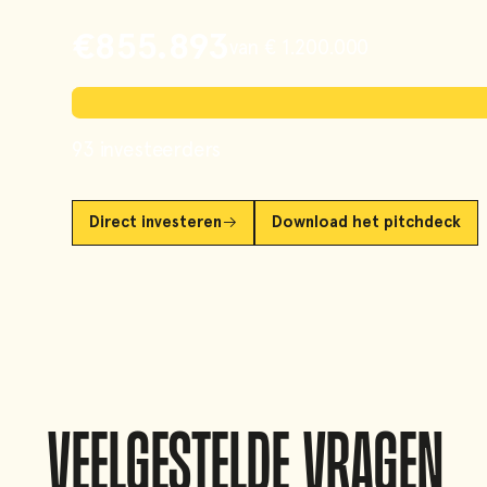
€855.893
van € 1.200.000
93 investeerders
Direct investeren
Download het pitchdeck
VEELGESTELDE VRAGEN