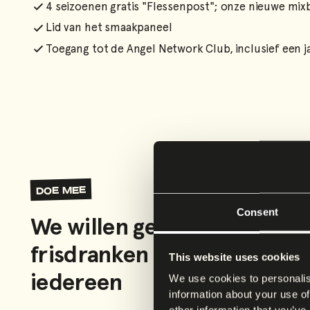
4 seizoenen gratis "Flessenpost"; onze nieuwe mix
Lid van het smaakpaneel
Toegang tot de Angel Network Club, inclusief een 
doe mee
Consent
We willen gezondere, natuu
frisdranken toegankelijk m
This website uses cookies
iedereen
We use cookies to personalis
information about your use of
other information that you’ve