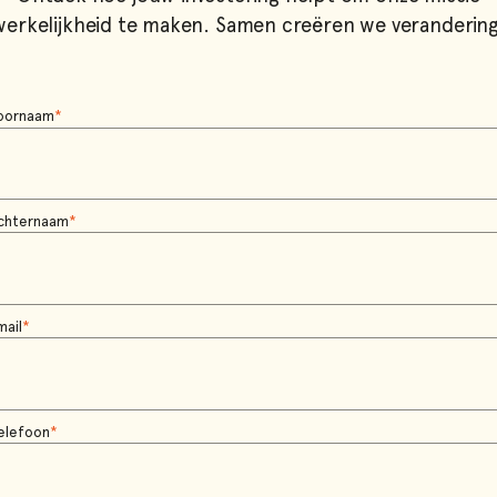
werkelijkheid te maken. Samen creëren we verandering
oornaam
*
chternaam
*
mail
*
elefoon
*