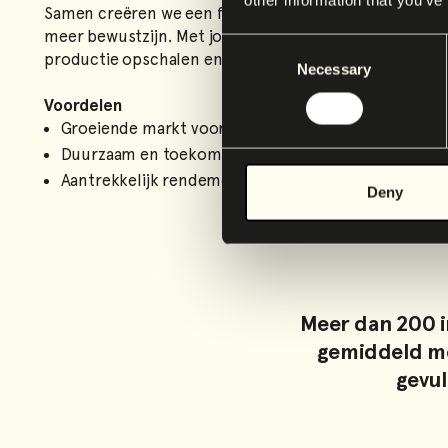
Samen creëren we een frisdrankwereld met meer karak
meer bewustzijn. Met jouw investering kunnen we onz
Consent
productie opschalen en nieuwe innovaties ontwikkele
Necessary
Selection
Voordelen
Groeiende markt voor craft soda en functionele dr
Duurzaam en toekomstbestendig bedrijfsmodel
Aantrekkelijk rendement én maatschappelijke impa
Deny
Meer dan 200 i
gemiddeld met
gevul