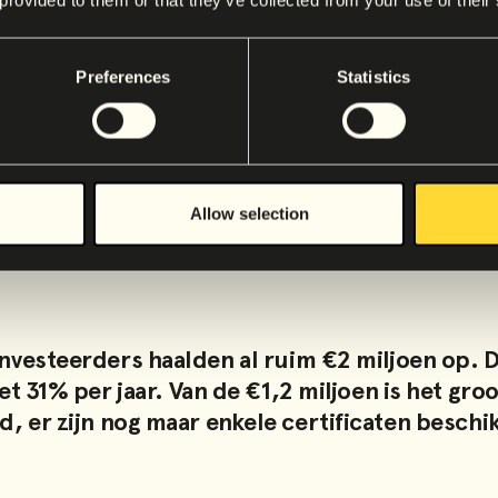
ter, minder suiker en
e impact vergroten,
n.
Preferences
Statistics
anken
ct
Allow selection
nvesteerders haalden al ruim €2 miljoen op. 
 31% per jaar. Van de €1,2 miljoen is het gro
d, er zijn nog maar enkele certificaten beschi