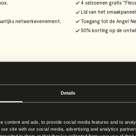
box.
4 seizoenen gratis "Fle
Lid van het smaakpanee
jaarlijks netwerkevenement.
Toegang tot de Angel Ne
50% korting op de ontwik
Details
rlijke
aken voor
e content and ads, to provide social media features and to analy
 our site with our social media, advertising and analytics partn
 provided to them or that they’ve collected from your use of their