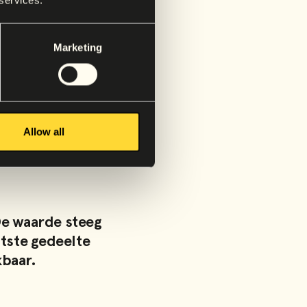
Marketing
Allow all
De waarde steeg
otste gedeelte
kbaar.